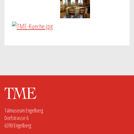
Talmuseum Engelberg
Dorfstrasse 6
6390 Engelberg